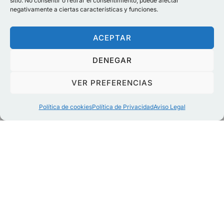
sitio. No consentir o retirar el consentimiento, puede afectar
negativamente a ciertas características y funciones.
ACEPTAR
DENEGAR
VER PREFERENCIAS
Política de cookies
Política de Privacidad
Aviso Legal
Sobre Shokema
En Shokema no solo enseñamos a
defenderse; enseñamos a vivir con