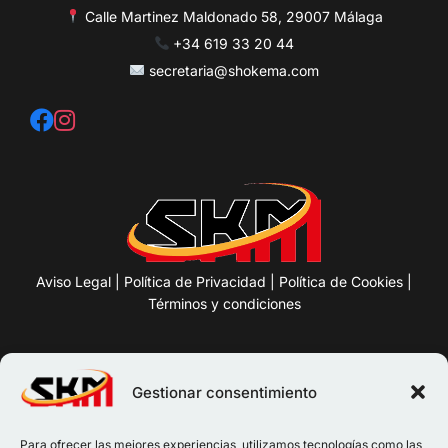
Calle Martinez Maldonado 58, 29007 Málaga
+34 619 33 20 44
secretaria@shokema.com
Aviso Legal
|
Política de Privacidad
|
Política de Cookies
|
Términos y condiciones
Horario
Gestionar consentimiento
Clases Martes/Jueves
Para ofrecer las mejores experiencias, utilizamos tecnologías como las